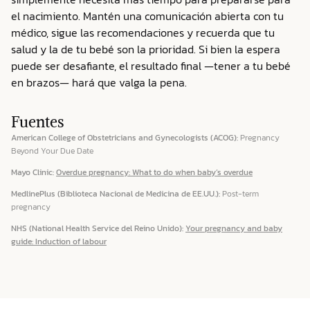
el nacimiento. Mantén una comunicación abierta con tu
médico, sigue las recomendaciones y recuerda que tu
salud y la de tu bebé son la prioridad. Si bien la espera
puede ser desafiante, el resultado final —tener a tu bebé
en brazos— hará que valga la pena.
Fuentes
American College of Obstetricians and Gynecologists (ACOG):
Pregnancy
Beyond Your Due Date
Mayo Clinic:
Overdue pregnancy: What to do when baby’s overdue
MedlinePlus (Biblioteca Nacional de Medicina de EE.UU.):
Post-term
pregnancy
NHS (National Health Service del Reino Unido):
Your pregnancy and baby
guide: Induction of labour